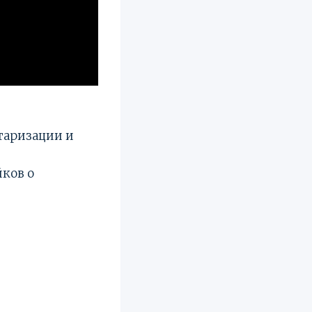
таризации и
ков о