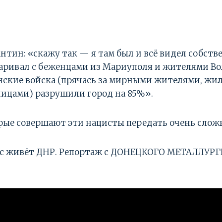
нтин: «скажу так — я там был и всё видел собст
варивал с беженцами из Мариуполя и жителями В
нские войска (прячась за мирными жителями, жи
ицами) разрушили город на 85%».
рые совершают эти нацисты передать очень слож
час живёт ДНР. Репортаж с ДОНЕЦКОГО МЕТАЛЛУР