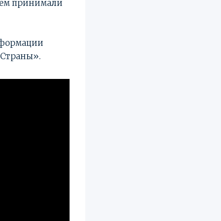
нём принимали
нформации
 Страны».