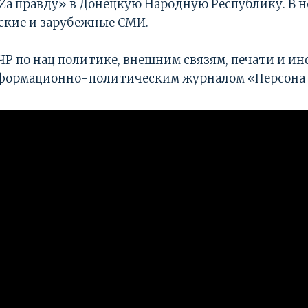
Za правду» в Донецкую Народную Республику. В 
ские и зарубежные СМИ.
Р по нац политике, внешним связям, печати и и
нформационно-политическим журналом «Персона