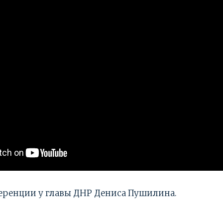
еренции у главы ДНР Дениса Пушилина.