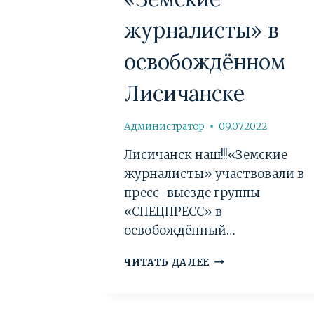
журналисты» в
освобождённом
Лисичанске
Администратор
09.07.2022
Лисичанск наш!!!«Земские
журналисты» участвовали в
пресс-выезде группы
«СПЕЦПРЕСС» в
освобождённый…
«ЗЕМСКИЕ
ЧИТАТЬ ДАЛЕЕ
ЖУРНАЛИСТЫ»
В
ОСВОБОЖДЁННО