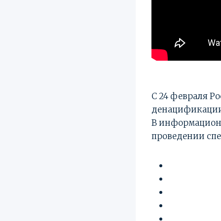
С 24 февраля Р
денацификации
В информацион
проведении спе