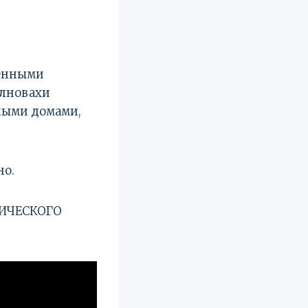
венными
олновахи
лыми домами,
но.
ГИЧЕСКОГО