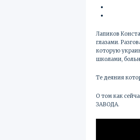
Лапиков Конста
глазами. Разго
которую украи
школами, больн
Те деяния кото
О том как сей
ЗАВОДА.