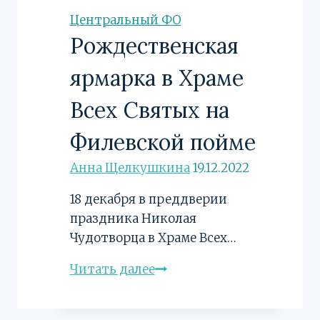
«Защитники»
Центральный ФО
Рождественская
ярмарка в Храме
Всех Святых на
Филевской пойме
Анна Щелкушкина
19.12.2022
18 декабря в преддверии
праздника Николая
Чудотворца в Храме Всех…
Рождественская
Читать далее
ярмарка
в