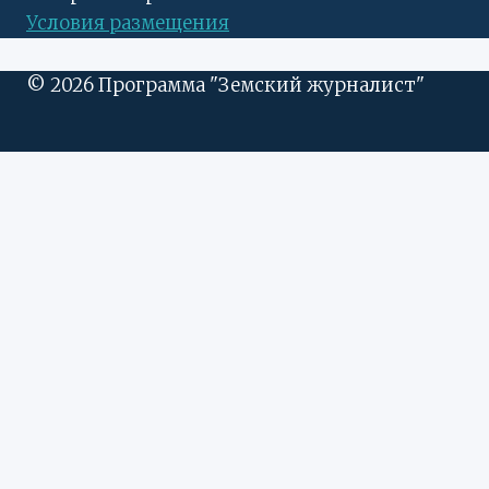
Условия размещения
© 2026 Программа "Земский журналист"
ПЕРЕКЛЮЧИТЬ
Вести регионов
ДОЧЕРНЕЕ
Центральный ФО
МЕНЮ
Дальневосточный ФО
Донецкая народная республика
Северо-Западный ФО
Северо-Кавказский ФО
Новости проекта
Рассказы
Стихи
ПЕРЕКЛЮЧИТЬ
О проекте
ДОЧЕРНЕЕ