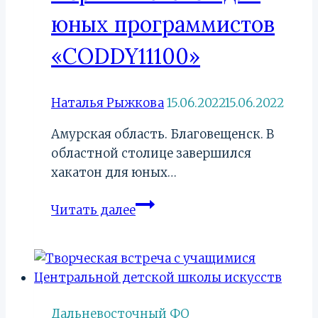
юных программистов
«CODDY11100»
Наталья Рыжкова
15.06.2022
15.06.2022
Амурская область. Благовещенск. В
областной столице завершился
хакатон для юных…
Первый
Читать далее
хакатон
для
юных
программистов
«CODDY11100»
Дальневосточный ФО