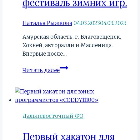
фестиваль зимних игр.
Наталья Рыжкова
04.03.2023
04.03.2023
Амурская область. г. Благовещенск.
Хоккей, авторалли и Масленица.
Впервые после…
На
Читать далее
Амуре
прошел
Международный
фестиваль
зимних
Дальневосточный ФО
игр.
Первый хакатон для