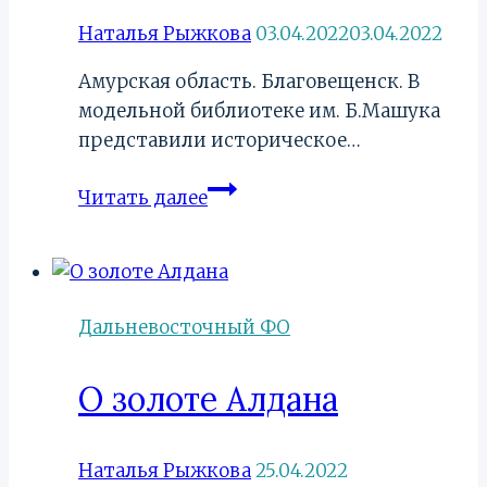
Наталья Рыжкова
03.04.2022
03.04.2022
Амурская область. Благовещенск. В
модельной библиотеке им. Б.Машука
представили историческое…
На
Читать далее
связи
Владивосток:
для
благовещенской
Дальневосточный ФО
молодежи
провели
О золоте Алдана
онлайн-
презентацию
необычной
Наталья Рыжкова
25.04.2022
книги