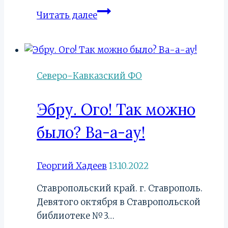
В
Читать далее
чем
измеряется
труд
педагога?
Северо-Кавказский ФО
Эбру. Ого! Так можно
было? Ва-а-ау!
Георгий Хадеев
13.10.2022
Ставропольский край. г. Ставрополь.
Девятого октября в Ставропольской
библиотеке №3…