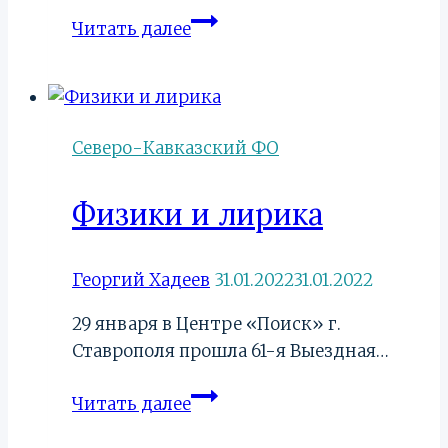
Эбру.
Читать далее
Ого!
Так
можно
было?
Северо-Кавказский ФО
Ва-
а-
Физики и лирика
ау!
Георгий Хадеев
31.01.2022
31.01.2022
29 января в Центре «Поиск» г.
Ставрополя прошла 61-я Выездная…
Физики
Читать далее
и
лирика