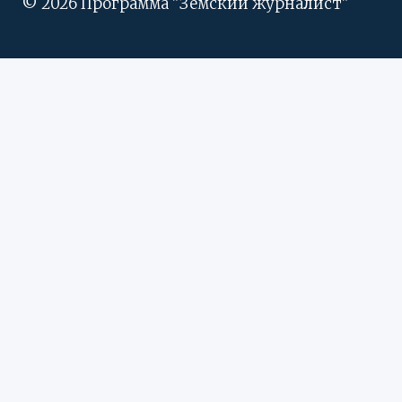
© 2026 Программа "Земский журналист"
ПЕРЕКЛЮЧИТЬ
Вести регионов
ДОЧЕРНЕЕ
Центральный ФО
МЕНЮ
Дальневосточный ФО
Донецкая народная республика
Северо-Западный ФО
Северо-Кавказский ФО
Новости проекта
Рассказы
Стихи
ПЕРЕКЛЮЧИТЬ
О проекте
ДОЧЕРНЕЕ
Редакция
МЕНЮ
Земский журналист
Контакты