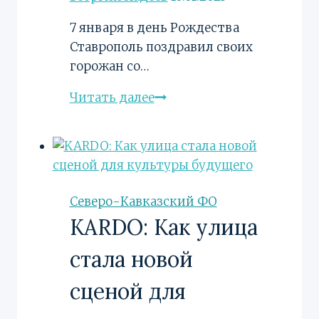
7 января в день Рождества
Ставрополь поздравил своих
горожан со…
В
Читать далее
день
Рождества
Ставрополь
поздравил
своих
Северо-Кавказский ФО
горожан
KARDO: Как улица
со
священным
стала новой
праздником
сценой для