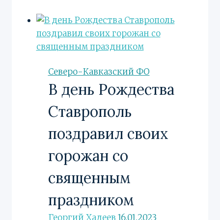
празднуют
«День
рубля»
Северо-Кавказский ФО
В день Рождества
Ставрополь
поздравил своих
горожан со
священным
праздником
Георгий Хадеев
16.01.2023