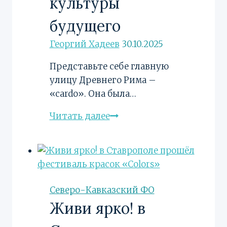
культуры
будущего
Георгий Хадеев
30.10.2025
Представьте себе главную
улицу Древнего Рима –
«cardo». Она была…
KARDO:
Читать далее
Как
улица
стала
новой
сценой
Северо-Кавказский ФО
для
Живи ярко! в
культуры
будущего