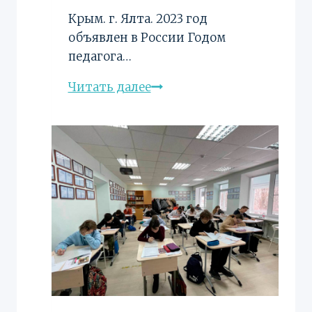
Крым. г. Ялта. 2023 год
объявлен в России Годом
педагога…
Больше,
Читать далее
чем
наставник.
2023
год
объявлен
в
России
Годом
педагога
и
наставника.