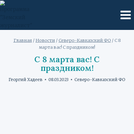
Перейти
к
содержимому
Главная
/
Новости
/
Северо-Кавказский ФО
/
С 8
марта вас! С праздником!
С 8 марта вас! С
праздником!
Георгий Хадеев
08.03.2023
Северо-Кавказский ФО