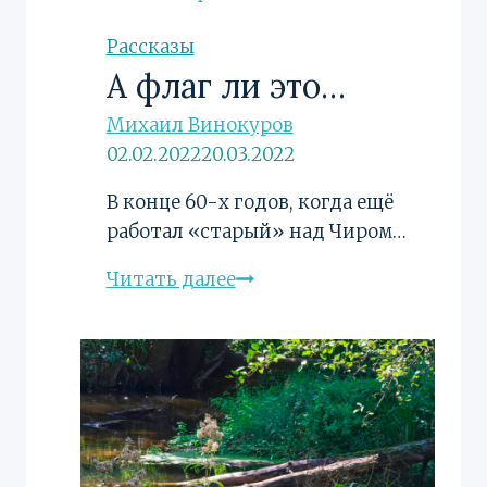
Рассказы
А флаг ли это…
Михаил Винокуров
02.02.2022
20.03.2022
В конце 60-х годов, когда ещё
работал «старый» над Чиром…
А
Читать далее
флаг
ли
это…