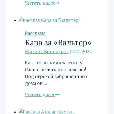
Клод
Читать далее
Моне.
«Мост
Ватерлоо.
Эффект
Рассказы
тумана»
Кара за «Вальтер»
Михаил Винокуров
02.02.2022
Как-то восьмикласснику
Сашке несказанно повезло!
Под стрехой заброшенного
дома он …
Кара
Читать далее
за
«Вальтер»