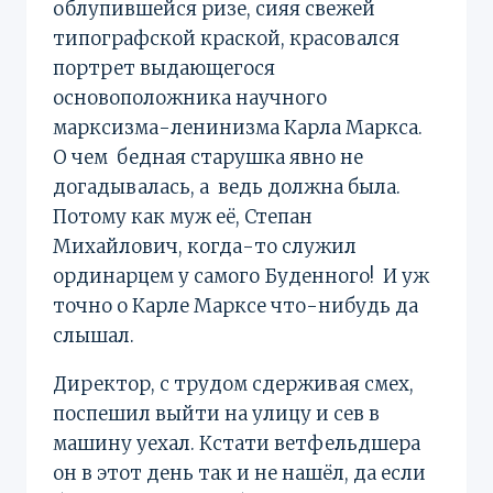
облупившейся ризе, сияя свежей
типографской краской, красовал­ся
портрет выдающегося
основоположника научного
марксизма-ленинизма Карла Маркса.
О чем бедная старушка явно не
догадывалась, а ведь должна была.
Потому как муж её, Степан
Михайлович, когда-то служил
ординарцем у самого Буденного! И уж
точно о Карле Марксе что-нибудь да
слышал.
Директор, с трудом сдерживая смех,
поспешил выйти на улицу и сев в
машину уехал. Кстати ветфельдшера
он в этот день так и не нашёл, да если