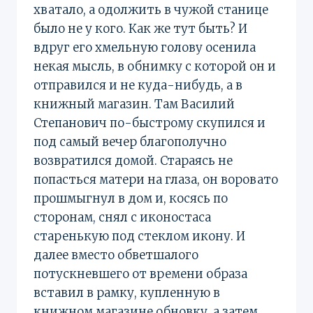
хватало, а одолжить в чужой станице
было не у кого. Как же тут быть? И
вдруг его хмельную голову осенила
некая мысль, в обнимку с которой он и
отправился и не куда-нибудь, а в
книжный магазин. Там Василий
Степанович по-быстрому скупился и
под самый вечер благополучно
возвратился домой. Стараясь не
попасться матери на глаза, он воровато
прошмыгнул в дом и, косясь по
сторонам, снял с иконостаса
старенькую под стеклом икону. И
далее вместо обветшалого
потускневшего от времени образа
вставил в рамку, купленную в
книжном магазине обновку, а затем,