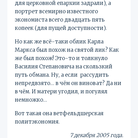
для церковной епархии задрали), а
портрет всемирно известного
экономиста всего двадцать пять
копеек (для пущей доступности).
Но как же всё-таки облик Карла
Маркса был похож на святой лик? Как
же был похож! Это-то и толкнуло
Василия Степановича на скользкий
путь обмана. Ну, а если рассудить
непредвзято… в чём он виноват? Да ни
в чём. И матери угодил, и погулял
немножко…
Вот такая она ветфельдшерская
политэкономия.
7 декабря 2005 года.