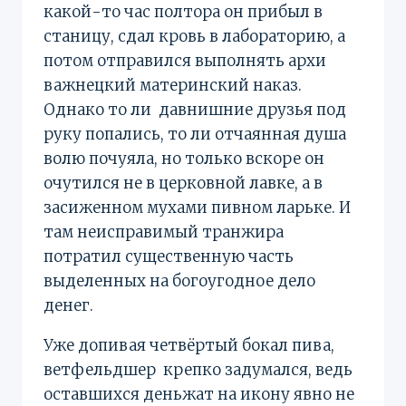
какой-то час полтора он прибыл в
станицу, сдал кровь в лабораторию, а
потом отправился выполнять архи
важнецкий материнский наказ.
Однако то ли давнишние друзья под
руку попались, то ли отчаянная душа
волю почуяла, но только вскоре он
очутился не в церковной лавке, а в
засиженном мухами пивном ларьке. И
там неисправимый транжира
потратил существенную часть
выделенных на богоугодное дело
денег.
Уже допивая четвёртый бокал пива,
ветфельдшер крепко задумался, ведь
оставшихся деньжат на икону явно не