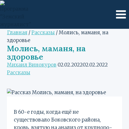
Перейти
к
содержимому
Главная
/
Рассказы
/
Молись, маманя, на
здоровье
Молись, маманя, на
здоровье
Михаил Винокуров
02.02.2022
02.02.2022
Рассказы
В 60-е годы, когда ещё не
существовало Боковского района,
кровь, взятую на анализ от крупноро­